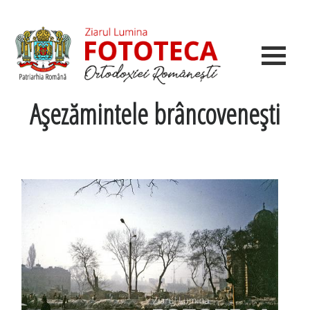
Aşezămintele brâncoveneşti