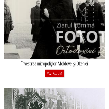
Învestirea mitropoliţilor Moldovei şi Olteniei
VEZI ALBUM