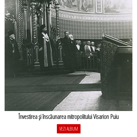
Învestirea şi înscăunarea mitropolitului Visarion Puiu
VEZI ALBUM