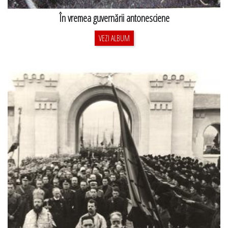
În vremea guvernării antonesciene
VEZI ALBUM