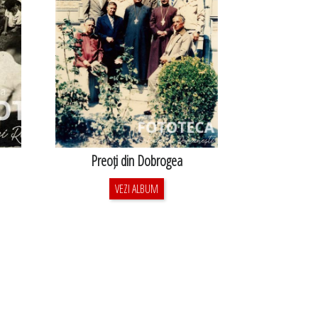
Preoți din Dobrogea
VEZI ALBUM