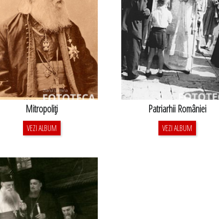
Mitropoliţi
Patriarhii României
VEZI ALBUM
VEZI ALBUM