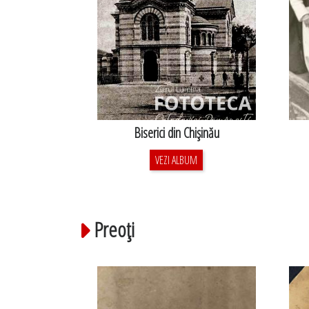
Biserici din Chişinău
VEZI ALBUM
Preoţi