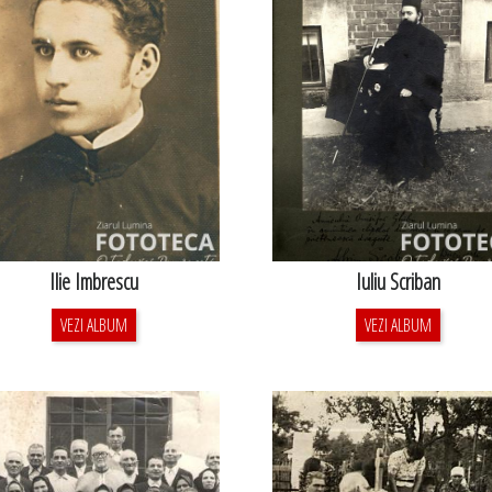
Ilie Imbrescu
Iuliu Scriban
VEZI ALBUM
VEZI ALBUM