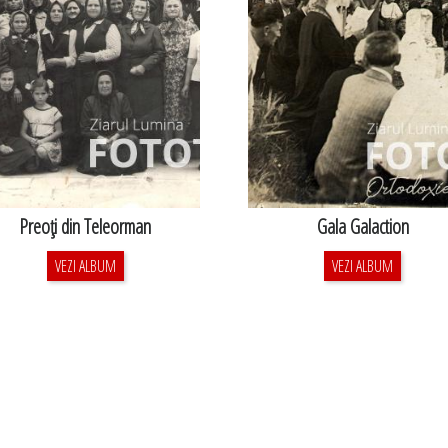
Preoţi din Teleorman
Gala Galaction
VEZI ALBUM
VEZI ALBUM