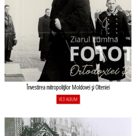
Învestirea mitropoliţilor Moldovei şi Olteniei
VEZI ALBUM