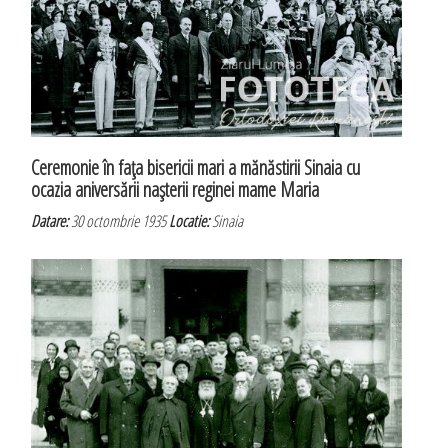
Ceremonie în faţa bisericii mari a mănăstirii Sinaia cu
ocazia aniversării naşterii reginei mame Maria
Datare:
30 octombrie 1935
Locatie:
Sinaia