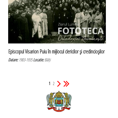
Episcopul Visarion Puiu în mijlocul clericilor şi credincioşilor
Datare:
1903-1935
Locatie:
Bălți
1
2