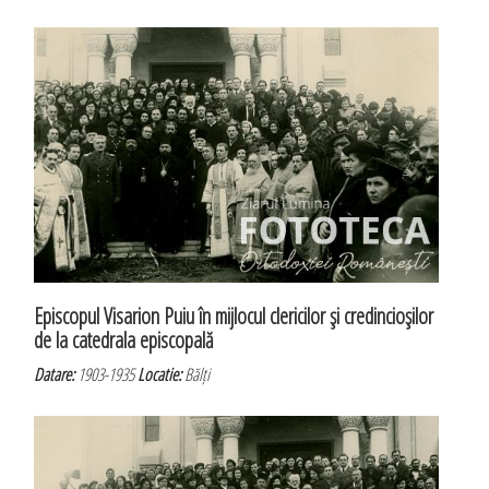
Episcopul Visarion Puiu în mijlocul clericilor şi credincioşilor
de la catedrala episcopală
Datare:
1903-1935
Locatie:
Bălți