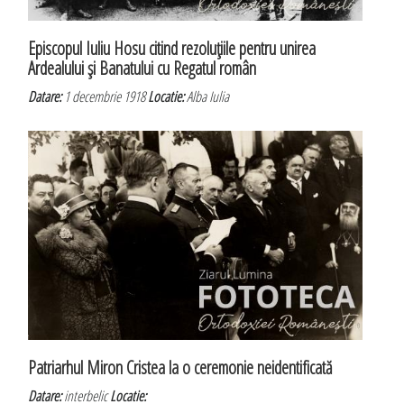
Episcopul Iuliu Hosu citind rezoluţiile pentru unirea
Ardealului şi Banatului cu Regatul român
Datare:
1 decembrie 1918
Locatie:
Alba Iulia
Patriarhul Miron Cristea la o ceremonie neidentificată
Datare:
interbelic
Locatie: