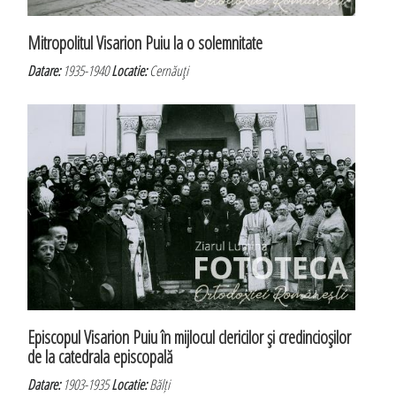
Mitropolitul Visarion Puiu la o solemnitate
Datare:
1935-1940
Locatie:
Cernăuţi
Episcopul Visarion Puiu în mijlocul clericilor şi credincioşilor
de la catedrala episcopală
Datare:
1903-1935
Locatie:
Bălți