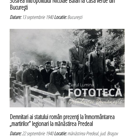
Sosirea mitropolitului Nicolae Bălan la Casa verde din
Bucureşti
Datare:
13 septembrie 1940
Locatie:
București
Demnitari ai statului român prezenţi la înmormântarea
„martirilor” legionari la mănăstirea Predeal
Datare:
22 septembrie 1940
Locatie:
mănăstirea Predeal, jud. Braşov