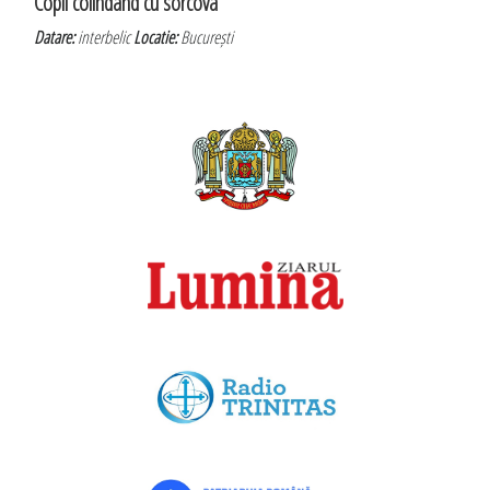
Copii colindând cu sorcova
Datare:
interbelic
Locatie:
București