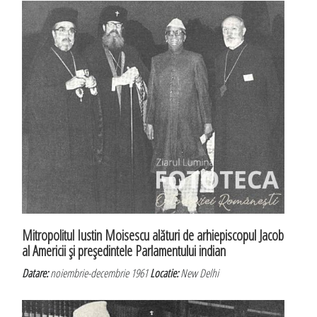
Mitropolitul Iustin Moisescu alături de arhiepiscopul Jacob
al Americii şi preşedintele Parlamentului indian
Datare:
noiembrie-decembrie 1961
Locatie:
New Delhi