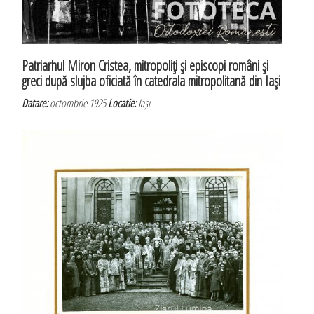
Patriarhul Miron Cristea, mitropoliţi şi episcopi români şi
greci după slujba oficiată în catedrala mitropolitană din Iaşi
Datare:
octombrie 1925
Locatie:
Iași