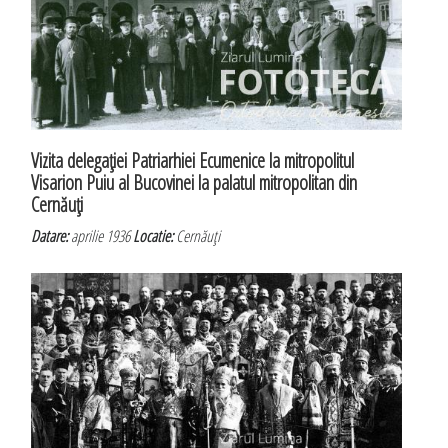
Vizita delegaţiei Patriarhiei Ecumenice la mitropolitul
Visarion Puiu al Bucovinei la palatul mitropolitan din
Cernăuţi
Datare:
aprilie 1936
Locatie:
Cernăuţi