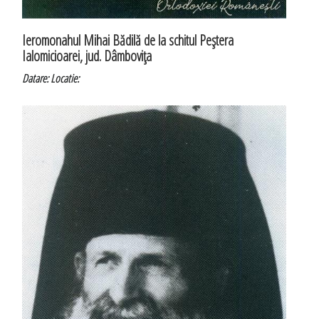
Ieromonahul Mihai Bădilă de la schitul Peştera
Ialomicioarei, jud. Dâmboviţa
Datare:
Locatie: