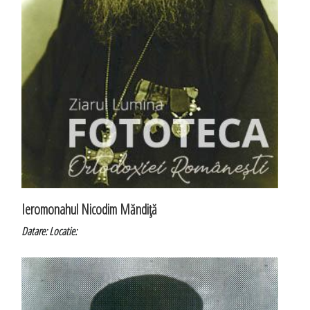
Ieromonahul Nicodim Măndiţă
Datare:
Locatie: