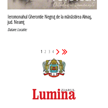
Ieromonahul Gherontie Negruţ de la mănăstirea Almaş,
jud. Neamţ
Datare:
Locatie:
1
2
3
4