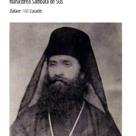
mănăstirea Sâmbăta de Sus
Datare:
1960
Locatie: