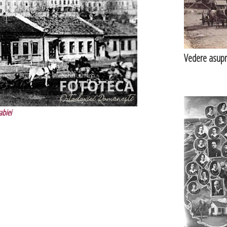
Vedere asupra
abiei