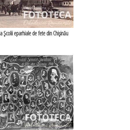
 Şcolii eparhiale de fete din Chişinău