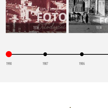
1856
1836
1990
1987
1986