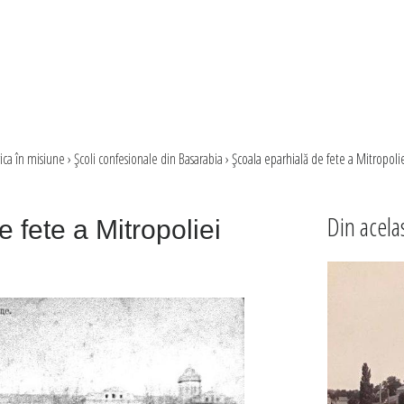
rica în misiune
›
Şcoli confesionale din Basarabia
›
Şcoala eparhială de fete a Mitropolie
Din acela
 fete a Mitropoliei