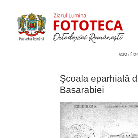
Acasa
›
Bise
Şcoala eparhială de
Basarabiei