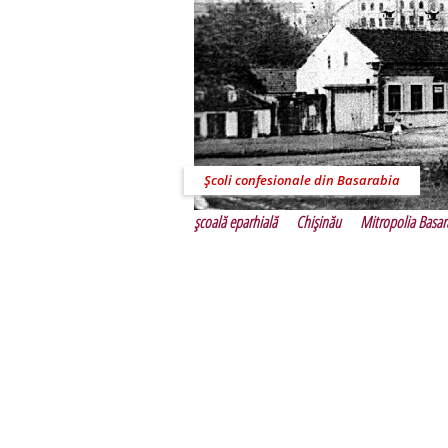
Şcoli confesionale din Basarabia
şcoală eparhială
Chişinău
Mitropolia Basar