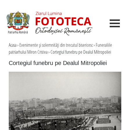
Acasa
›
Evenimente şi solemnităţi din trecutul bisericesc
›
Funeraliile
patriarhului Miron Cristea
›
Cortegiul funebru pe Dealul Mitropoliei
Cortegiul funebru pe Dealul Mitropoliei