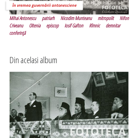
În vremea guvernării antonesciene
Mihai Antonescu
patriarh
Nicodim Munteanu
mitropolit
Nifon
Criveanu
Oltenia
episcop
Iosif Gafton
Rîmnic
demnitar
conferinţă
Din acelasi album