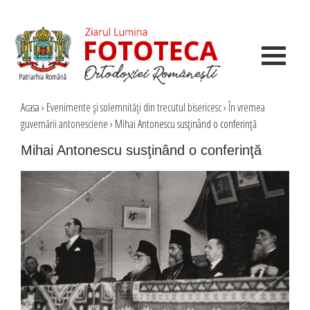
Acasa
›
Evenimente şi solemnităţi din trecutul bisericesc
›
În vremea
guvernării antonesciene
›
Mihai Antonescu susţinând o conferinţă
Mihai Antonescu susţinând o conferinţă