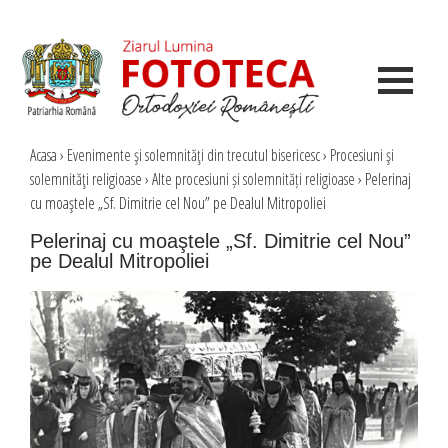
Acasa
›
Evenimente şi solemnităţi din trecutul bisericesc
›
Procesiuni şi
solemnităţi religioase
›
Alte procesiuni și solemnități religioase
›
Pelerinaj
cu moaştele „Sf. Dimitrie cel Nou” pe Dealul Mitropoliei
Pelerinaj cu moaştele „Sf. Dimitrie cel Nou”
pe Dealul Mitropoliei