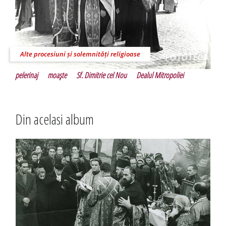
Alte procesiuni și solemnități religioase
pelerinaj
moaşte
Sf. Dimitrie cel Nou
Dealul Mitropoliei
Din acelasi album