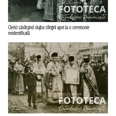
Clerici săvârşind slujba sfinţirii apei la o ceremonie
neidentificată