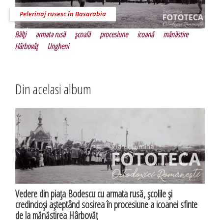
Pelerinaj rusesc în Basarabia
Bălţi
armata rusă
şcoală
procesiune
icoană
mănăstire
Hârbovâţ
Ungheni
Din acelasi album
Vedere din piaţa Bodescu cu armata rusă, şcolile şi
credincioşi aşteptând sosirea în procesiune a icoanei sfinte
de la mănăstirea Hârbovăţ