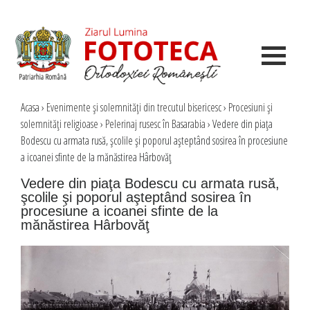
Acasa
›
Evenimente şi solemnităţi din trecutul bisericesc
›
Procesiuni şi
solemnităţi religioase
›
Pelerinaj rusesc în Basarabia
›
Vedere din piaţa
Bodescu cu armata rusă, şcolile şi poporul aşteptând sosirea în procesiune
a icoanei sfinte de la mănăstirea Hârbovăţ
Vedere din piaţa Bodescu cu armata rusă,
şcolile şi poporul aşteptând sosirea în
procesiune a icoanei sfinte de la
mănăstirea Hârbovăţ