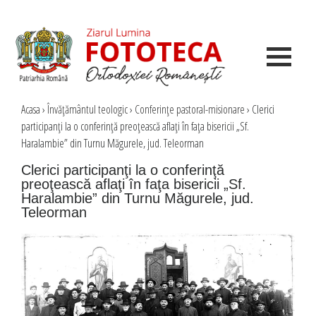
Acasa
›
Învăţământul teologic
›
Conferinţe pastoral-misionare
›
Clerici
participanţi la o conferinţă preoţească aflaţi în faţa bisericii „Sf.
Haralambie” din Turnu Măgurele, jud. Teleorman
Clerici participanţi la o conferinţă
preoţească aflaţi în faţa bisericii „Sf.
Haralambie” din Turnu Măgurele, jud.
Teleorman