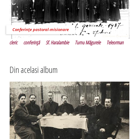
Conferinţe pastoral-misionare
cleric
conferinţă
Sf. Haralambie
Turnu Măgurele
Teleorman
Din acelasi album