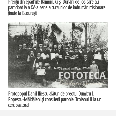
Preoţii din eparhiile Râmnicului şi Dunării de Jos care au
participat la a XV-a serie a cursurilor de îndrumări misionare
ţinute la Bucureşti
Protopopul Daniil Iliescu alături de preotul Dumitru I.
Popescu-Măldăieni şi consilierii parohiei Troianul II la un
cerc pastoral