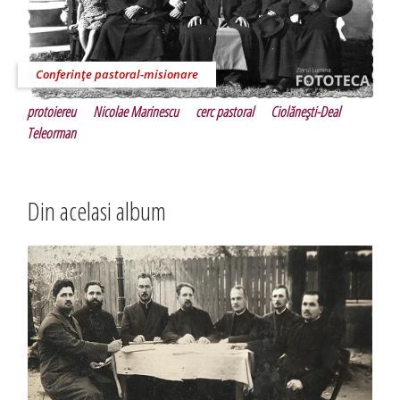
Conferinţe pastoral-misionare
protoiereu
Nicolae Marinescu
cerc pastoral
Ciolăneşti-Deal
Teleorman
Din acelasi album