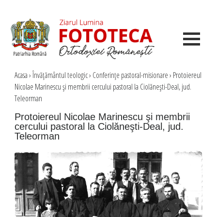
Acasa
›
Învăţământul teologic
›
Conferinţe pastoral-misionare
›
Protoiereul
Nicolae Marinescu şi membrii cercului pastoral la Ciolăneşti-Deal, jud.
Teleorman
Protoiereul Nicolae Marinescu şi membrii
cercului pastoral la Ciolăneşti-Deal, jud.
Teleorman