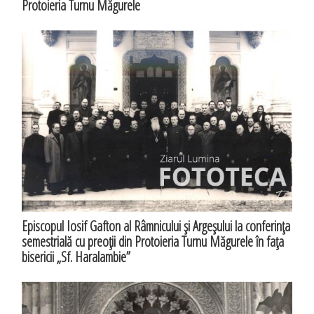
Protoieria Turnu Măgurele
Episcopul Iosif Gafton al Râmnicului şi Argeşului la conferinţa
semestrială cu preoţii din Protoieria Turnu Măgurele în faţa
bisericii „Sf. Haralambie”