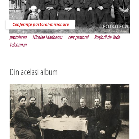
Conferinţe pastoral-misionare
protoiereu
Nicolae Marinescu
cerc pastoral
Roşiorii de Vede
Teleorman
Din acelasi album