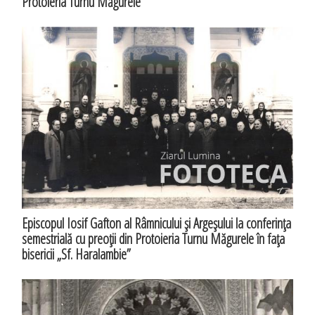
Protoieria Turnu Măgurele
Episcopul Iosif Gafton al Râmnicului şi Argeşului la conferinţa
semestrială cu preoţii din Protoieria Turnu Măgurele în faţa
bisericii „Sf. Haralambie”