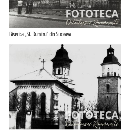
Biserica „Sf. Dumitru” din Suceava