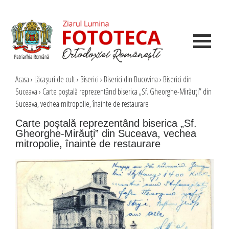
Acasa
›
Lăcaşuri de cult
›
Biserici
›
Biserici din Bucovina
›
Biserici din
Suceava
›
Carte poştală reprezentând biserica „Sf. Gheorghe-Mirăuţi” din
Suceava, vechea mitropolie, înainte de restaurare
Carte poştală reprezentând biserica „Sf.
Gheorghe-Mirăuţi” din Suceava, vechea
mitropolie, înainte de restaurare