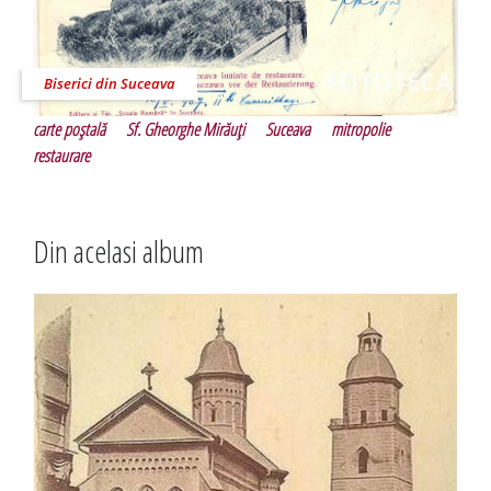
Biserici din Suceava
carte poştală
Sf. Gheorghe Mirăuţi
Suceava
mitropolie
restaurare
Din acelasi album