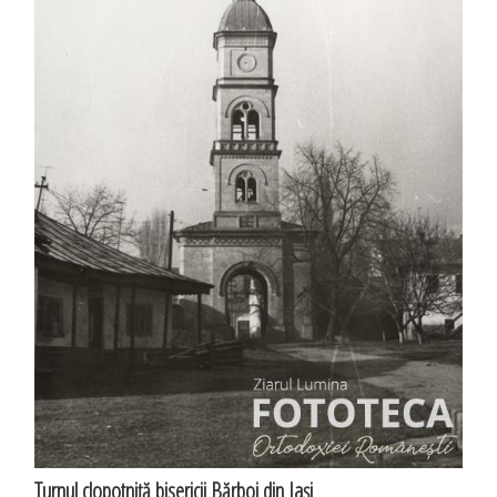
Turnul clopotniţă bisericii Bărboi din Iaşi