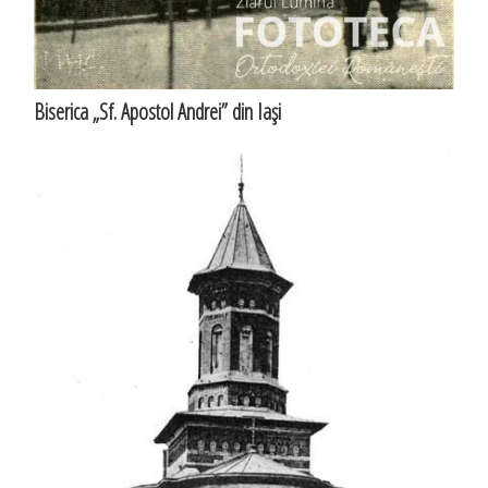
Biserica „Sf. Apostol Andrei” din Iaşi