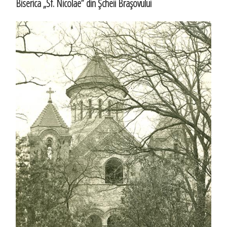
Biserica „Sf. Nicolae” din Şcheii Braşovului