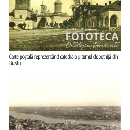
Carte poştală reprezentând catedrala şi turnul clopotniţă din
Buzău