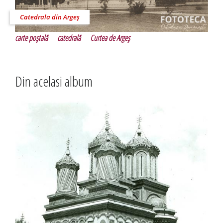
Catedrala din Argeş
carte poştală
catedrală
Curtea de Argeş
Din acelasi album