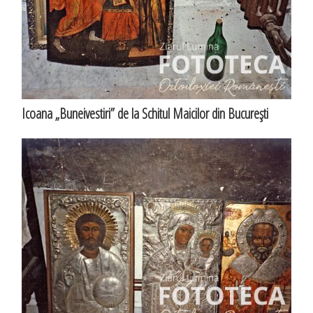
Icoana „Buneivestiri” de la Schitul Maicilor din Bucureşti