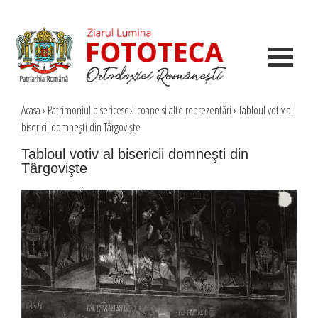
Acasa
›
Patrimoniul bisericesc
›
Icoane si alte reprezentări
›
Tabloul votiv al
bisericii domneşti din Târgovişte
Tabloul votiv al bisericii domneşti din
Târgovişte