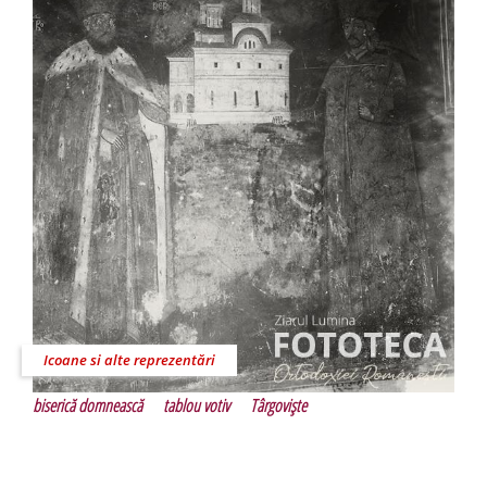
Icoane si alte reprezentări
biserică domnească
tablou votiv
Târgovişte