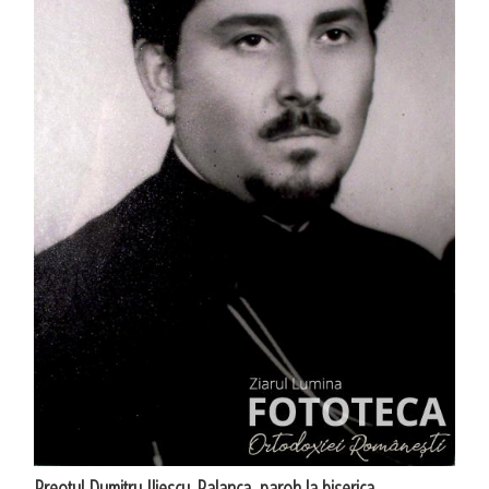
Preotul Dumitru Iliescu-Palanca, paroh la biserica