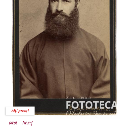
Alţi preoţi
preot
Neamţ