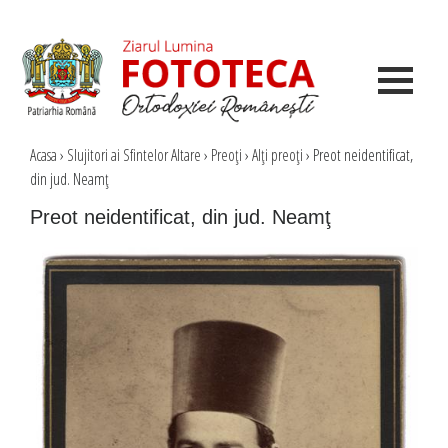
Acasa
›
Slujitori ai Sfintelor Altare
›
Preoţi
›
Alţi preoţi
›
Preot neidentificat,
din jud. Neamţ
Preot neidentificat, din jud. Neamţ