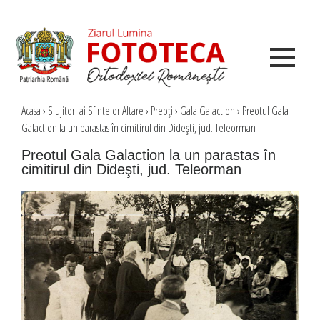
Acasa
›
Slujitori ai Sfintelor Altare
›
Preoţi
›
Gala Galaction
›
Preotul Gala
Galaction la un parastas în cimitirul din Dideşti, jud. Teleorman
Preotul Gala Galaction la un parastas în
cimitirul din Dideşti, jud. Teleorman