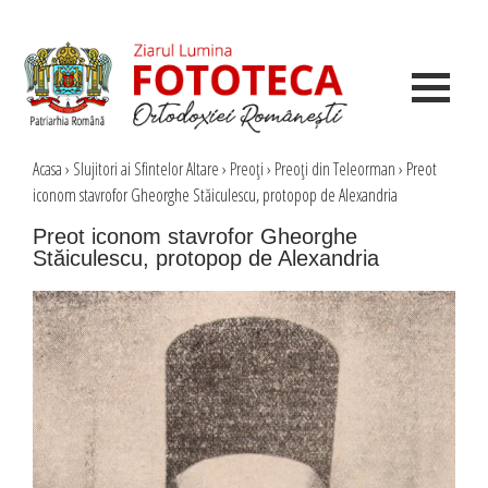
Acasa
›
Slujitori ai Sfintelor Altare
›
Preoţi
›
Preoţi din Teleorman
›
Preot
iconom stavrofor Gheorghe Stăiculescu, protopop de Alexandria
Preot iconom stavrofor Gheorghe
Stăiculescu, protopop de Alexandria