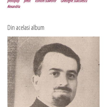
protopop
preot
iconom stavrofor
Gheorghe Stăiculescu
Alexandria
Din acelasi album