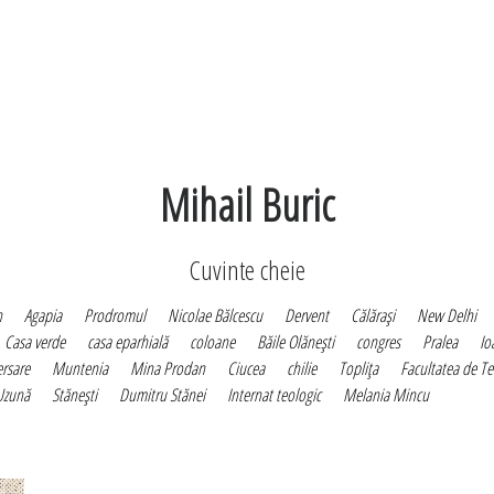
Mihail Buric
Cuvinte cheie
n
Agapia
Prodromul
Nicolae Bălcescu
Dervent
Călăraşi
New Delhi
Casa verde
casa eparhială
coloane
Băile Olăneşti
congres
Pralea
Io
ersare
Muntenia
Mina Prodan
Ciucea
chilie
Topliţa
Facultatea de Te
Uzună
Stăneşti
Dumitru Stănei
Internat teologic
Melania Mincu