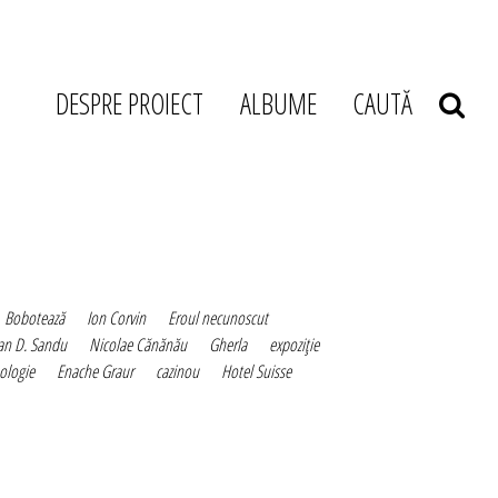
DESPRE PROIECT
ALBUME
CAUTĂ
Bobotează
Ion Corvin
Eroul necunoscut
an D. Sandu
Nicolae Cănănău
Gherla
expoziţie
ologie
Enache Graur
cazinou
Hotel Suisse