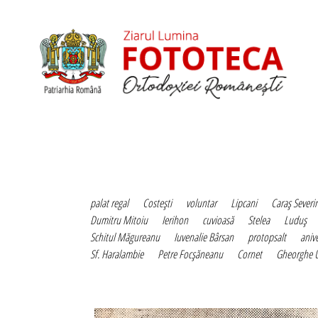
palat regal
Costeşti
voluntar
Lipcani
Caraş Severi
Dumitru Mitoiu
Ierihon
cuvioasă
Stelea
Luduş
Schitul Măgureanu
Iuvenalie Bârsan
protopsalt
aniv
Sf. Haralambie
Petre Focşăneanu
Cornet
Gheorghe 