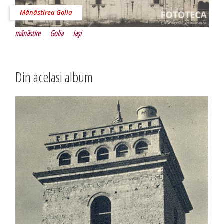
Mănăstirea Golia
mănăstire
Golia
Iaşi
Din acelasi album