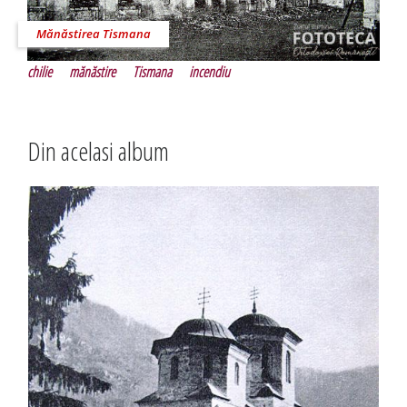
Mănăstirea Tismana
chilie
mănăstire
Tismana
incendiu
Din acelasi album