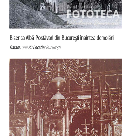
Biserica Albă Postăvari din Bucureşti înaintea demolării
Datare:
anii 80
Locatie:
București