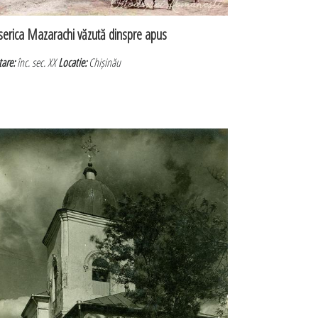
serica Mazarachi văzută dinspre apus
tare:
înc. sec. XX
Locatie:
Chișinău