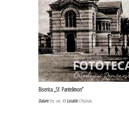
Biserica „Sf. Pantelimon”
Datare:
înc. sec. XX
Locatie:
Chișinău