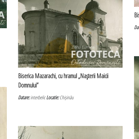
Bi
Da
Biserica Mazarachi, cu hramul „Naşterii Maicii
Domnului”
Datare:
interbelic
Locatie:
Chișinău