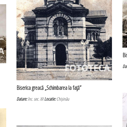
Bi
Da
Biserica greacă „Schimbarea la faţă”
Datare:
înc. sec. XX
Locatie:
Chișinău