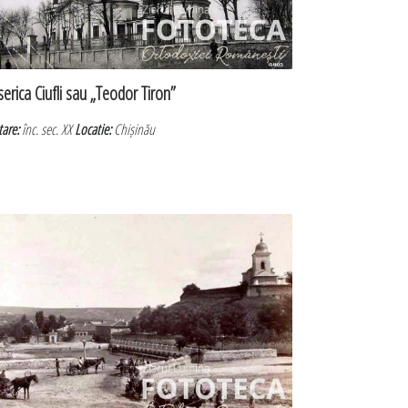
serica Ciufli sau „Teodor Tiron”
tare:
înc. sec. XX
Locatie:
Chișinău