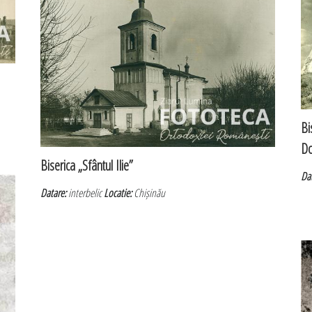
Bi
Do
Biserica „Sfântul Ilie”
Da
Datare:
interbelic
Locatie:
Chișinău