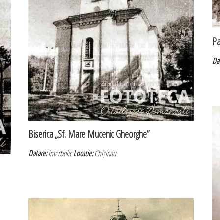
Pa
Da
Biserica „Sf. Mare Mucenic Gheorghe”
Datare:
interbelic
Locatie:
Chișinău