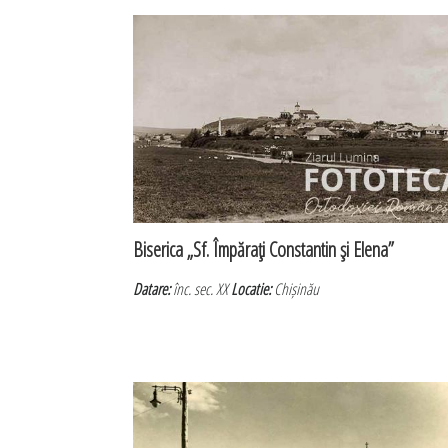
Biserica „Sf. Împăraţi Constantin şi Elena”
Datare:
înc. sec. XX
Locatie:
Chișinău