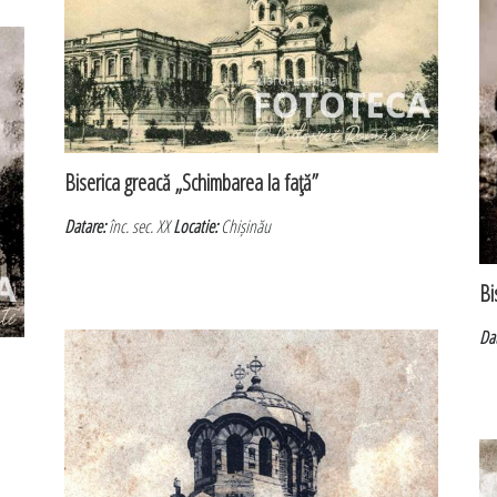
Biserica greacă „Schimbarea la faţă”
Datare:
înc. sec. XX
Locatie:
Chișinău
Bi
Da