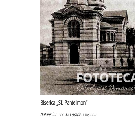
Biserica „Sf. Pantelimon”
Datare:
înc. sec. XX
Locatie:
Chișinău