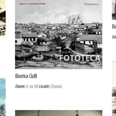
Bi
Da
Biserica Ciufli
Datare:
sf. sec XIX
Locatie:
Chișinău