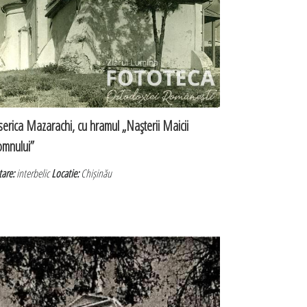
serica Mazarachi, cu hramul „Naşterii Maicii
mnului”
tare:
interbelic
Locatie:
Chișinău