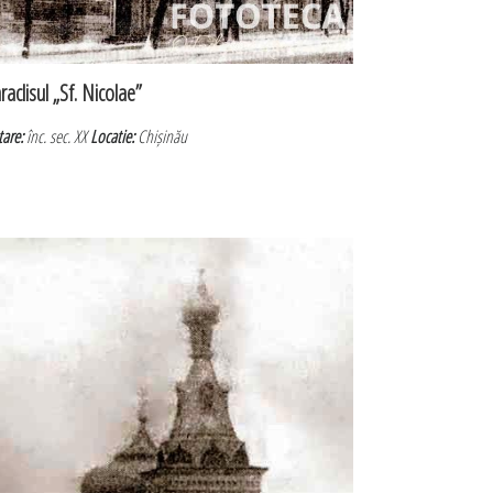
raclisul „Sf. Nicolae”
tare:
înc. sec. XX
Locatie:
Chișinău