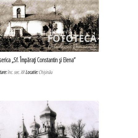
serica „Sf. Împăraţi Constantin şi Elena”
tare:
înc. sec. XX
Locatie:
Chișinău