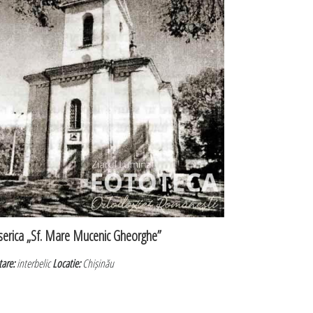
serica „Sf. Mare Mucenic Gheorghe”
tare:
interbelic
Locatie:
Chișinău