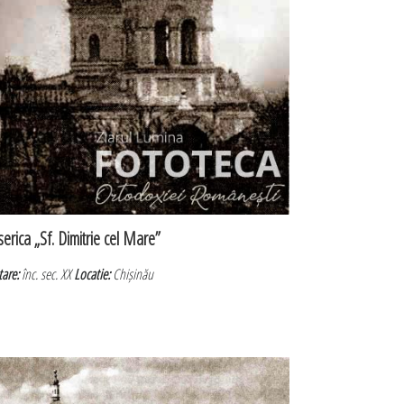
serica „Sf. Dimitrie cel Mare”
tare:
înc. sec. XX
Locatie:
Chișinău