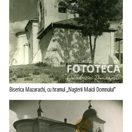
Biserica Mazarachi, cu hramul „Naşterii Maicii Domnului”