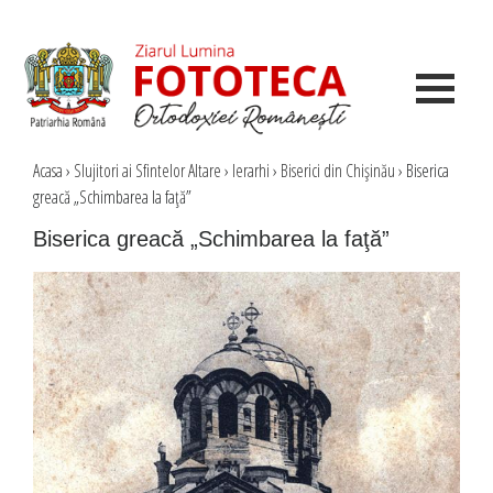
Acasa
›
Slujitori ai Sfintelor Altare
›
Ierarhi
›
Biserici din Chişinău
›
Biserica
greacă „Schimbarea la faţă”
Biserica greacă „Schimbarea la faţă”