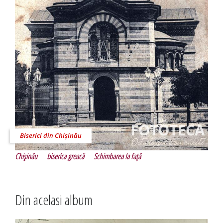
Biserici din Chişinău
Chişinău
biserica greacă
Schimbarea la faţă
Din acelasi album