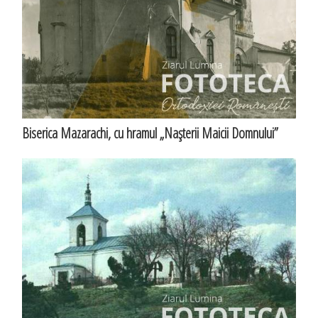
Biserica Mazarachi, cu hramul „Naşterii Maicii Domnului”