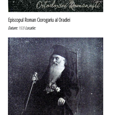
Episcopul Roman Ciorogariu al Oradiei
Datare:
1920
Locatie: