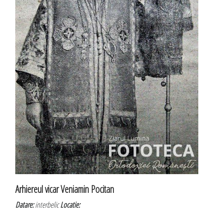
Arhiereul vicar Veniamin Pocitan
Datare:
interbelic
Locatie: