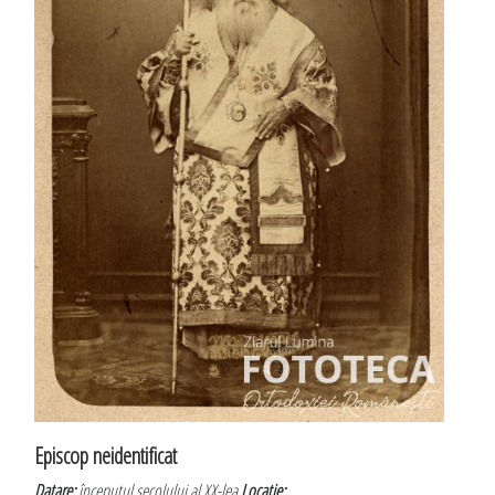
Episcop neidentificat
Datare:
începutul secolului al XX-lea
Locatie: