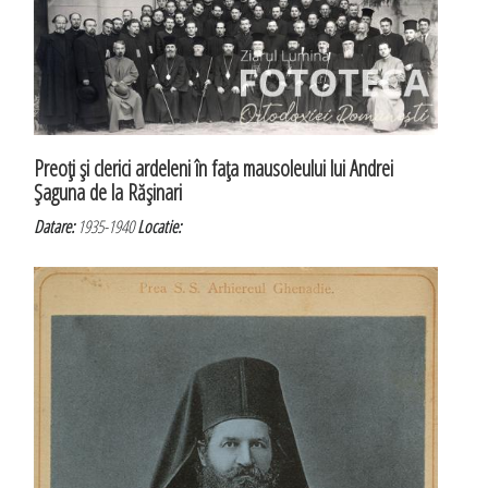
Preoţi şi clerici ardeleni în faţa mausoleului lui Andrei
Şaguna de la Răşinari
Datare:
1935-1940
Locatie: