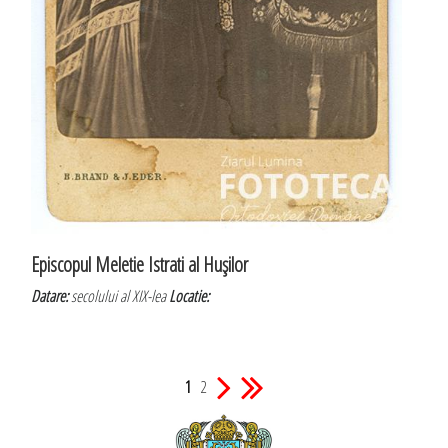
Episcopul Meletie Istrati al Huşilor
Datare:
secolului al XIX-lea
Locatie:
1
2