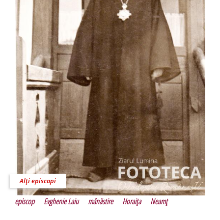
Alţi episcopi
episcop
Evghenie Laiu
mănăstire
Horaiţa
Neamţ