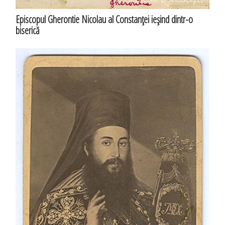
Episcopul Gherontie Nicolau al Constanţei ieşind dintr-o
biserică