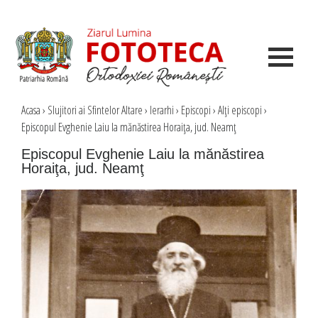
Acasa
›
Slujitori ai Sfintelor Altare
›
Ierarhi
›
Episcopi
›
Alţi episcopi
›
Episcopul Evghenie Laiu la mănăstirea Horaiţa, jud. Neamţ
Episcopul Evghenie Laiu la mănăstirea
Horaiţa, jud. Neamţ