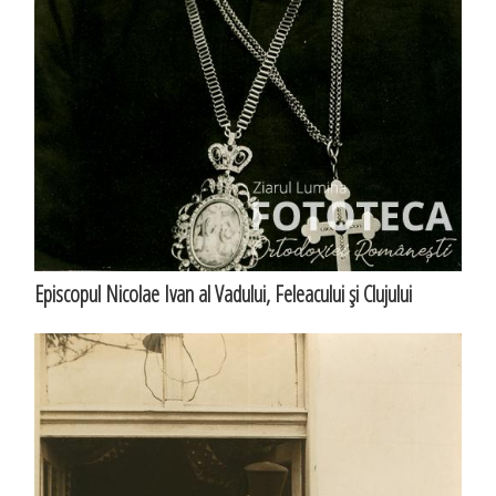
Episcopul Nicolae Ivan al Vadului, Feleacului şi Clujului