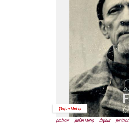
Ştefan Meteş
profesor
Ştefan Meteş
deţinut
penitenc