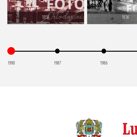
1856
1836
1990
1987
1986