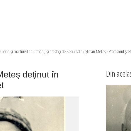
Clerici şi mărturisitori urmăriţi şi arestaţi de Securitate
›
Ştefan Meteş
›
Profesorul Şte
Din acela
eteş deţinut în
t