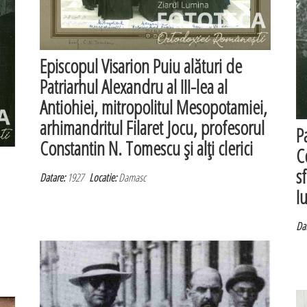
Episcopul Visarion Puiu alături de
Patriarhul Alexandru al III-lea al
Antiohiei, mitropolitul Mesopotamiei,
arhimandritul Filaret Jocu, profesorul
P
Constantin N. Tomescu şi alţi clerici
C
s
Datare:
1927
Locatie:
Damasc
I
Dat