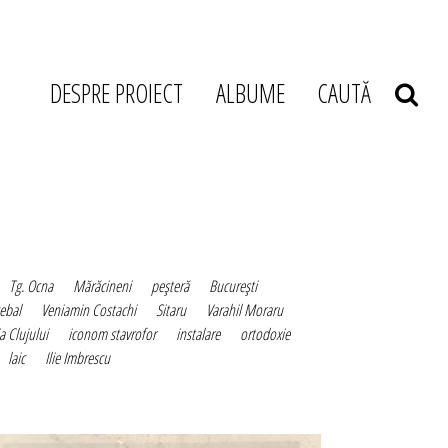
DESPRE PROIECT
ALBUME
CAUTĂ
Tg. Ocna
Mărăcineni
peşteră
Bucureşti
cebal
Veniamin Costachi
Sitaru
Varahil Moraru
a Clujului
iconom stavrofor
instalare
ortodoxie
laic
Ilie Imbrescu