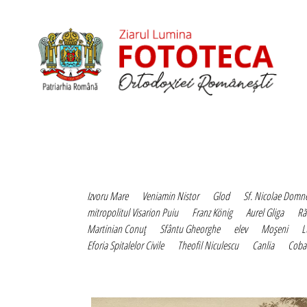
Izvoru Mare
Veniamin Nistor
Glod
Sf. Nicolae Domn
mitropolitul Visarion Puiu
Franz König
Aurel Gliga
Ră
Martinian Conuţ
Sfântu Gheorghe
elev
Moşeni
L
Eforia Spitalelor Civile
Theofil Niculescu
Canlia
Coba