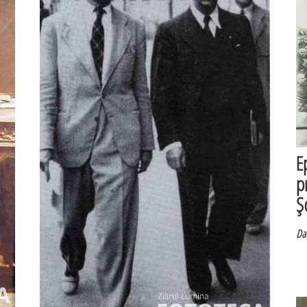
E
p
Ş
Dat