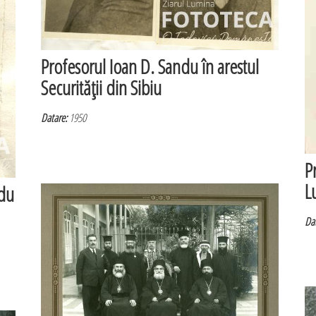
Profesorul Ioan D. Sandu în arestul
Securităţii din Sibiu
Datare:
1950
P
L
ndu
Dat