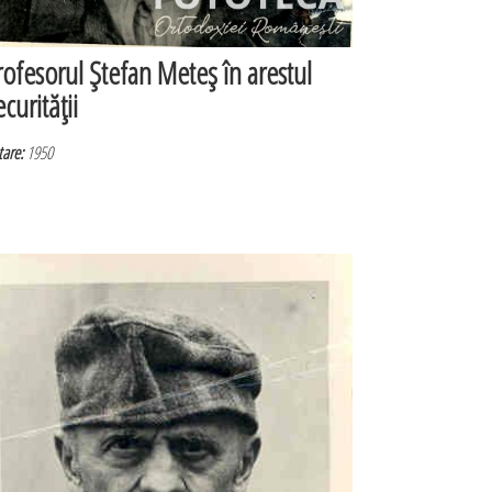
rofesorul Ştefan Meteş în arestul
curităţii
are:
1950