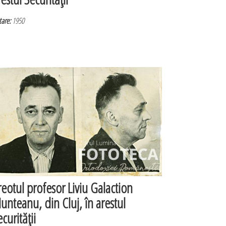
are:
1950
reotul profesor Liviu Galaction
unteanu, din Cluj, în arestul
curităţii