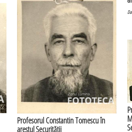
Dat
P
M
Profesorul Constantin Tomescu în
Se
arestul Securităţii