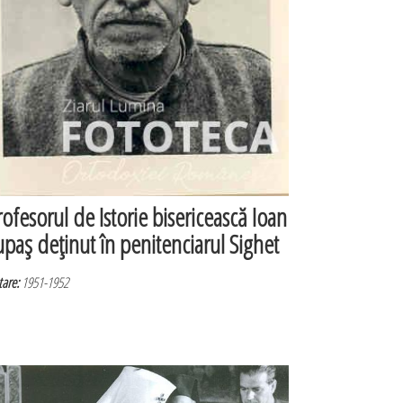
rofesorul de Istorie bisericească Ioan
upaş deţinut în penitenciarul Sighet
are:
1951-1952