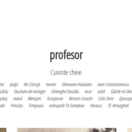
profesor
Cuvinte cheie
esc
piaţă
Ilie Cioruţă
munte
Ghervasie Hulubaru
Ioan Constantinescu
cătău
facultate de teologie
Gheorghe Dascălu
vicar
vizită
Gărzile lui De
uduş
maică
Merişani
funcţionar
Victorin Ursachi
Celic Dere
Episcopi
din
Precista
Timişoara
mitropolit Tit Simedrea
Herasca
Sf. Arhangheli