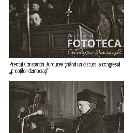
Preotul Constantin Burducea ţinând un discurs la congresul
„preoţilor democraţi”