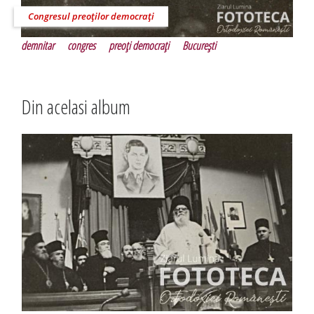
Congresul preoţilor democraţi
demnitar
congres
preoţi democraţi
Bucureşti
Din acelasi album