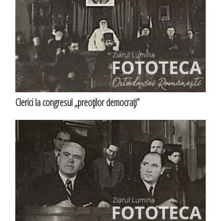
Clerici la congresul „preoţilor democraţi”