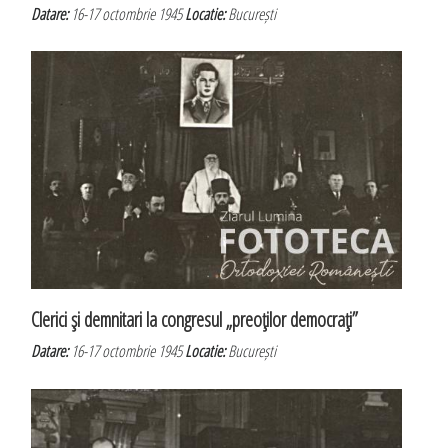
Datare:
16-17 octombrie 1945
Locatie:
București
Clerici şi demnitari la congresul „preoţilor democraţi”
Datare:
16-17 octombrie 1945
Locatie:
București