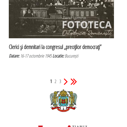
Clerici şi demnitari la congresul „preoţilor democraţi”
Datare:
16-17 octombrie 1945
Locatie:
București
1
2
3