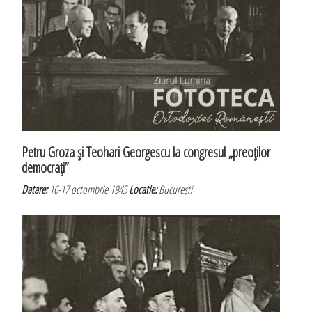
Petru Groza şi Teohari Georgescu la congresul „preoţilor
democraţi”
Datare:
16-17 octombrie 1945
Locatie:
București