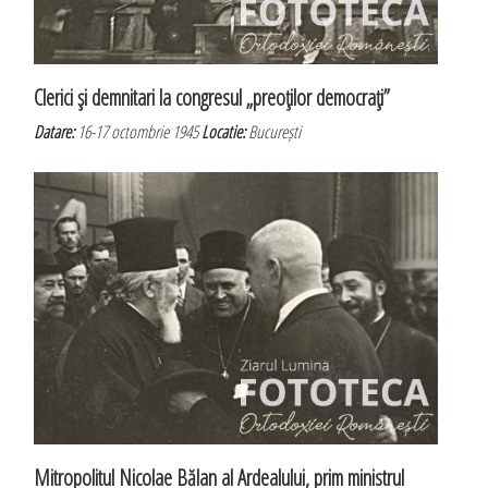
Clerici şi demnitari la congresul „preoţilor democraţi”
Datare:
16-17 octombrie 1945
Locatie:
București
Mitropolitul Nicolae Bălan al Ardealului, prim ministrul