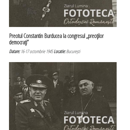
Preotul Constantin Burducea la congresul „preoţilor
democraţi”
Datare:
16-17 octombrie 1945
Locatie:
București