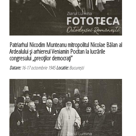
Patriarhul Nicodim Munteanu mitropolitul Nicolae Bălan al
Ardealului şi arhiereul Veniamin Pocitan la lucrările
congresului „preoţilor democraţi”
Datare:
16-17 octombrie 1945
Locatie:
București