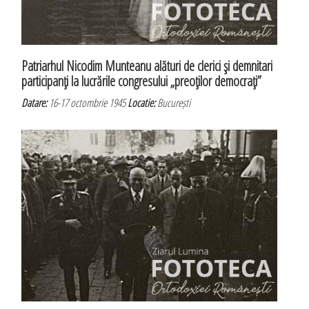
Patriarhul Nicodim Munteanu alături de clerici şi demnitari
participanţi la lucrările congresului „preoţilor democraţi”
Datare:
16-17 octombrie 1945
Locatie:
București