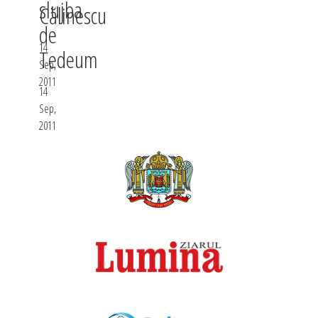
slujba
Călinescu
de
14
Tedeum
Sep,
2011
14
Sep,
2011