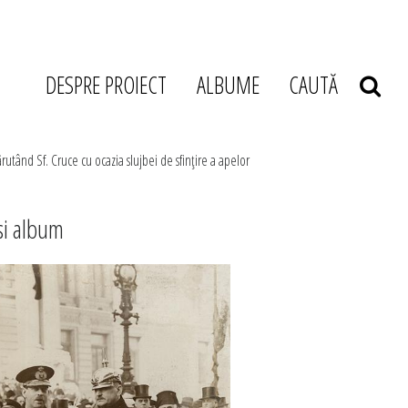
DESPRE PROIECT
ALBUME
CAUTĂ
ărutând Sf. Cruce cu ocazia slujbei de sfinţire a apelor
si album