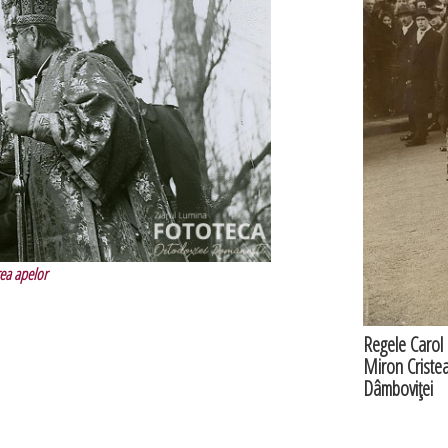
rea apelor
Regele Carol a
Miron Cristea 
Dâmboviţei