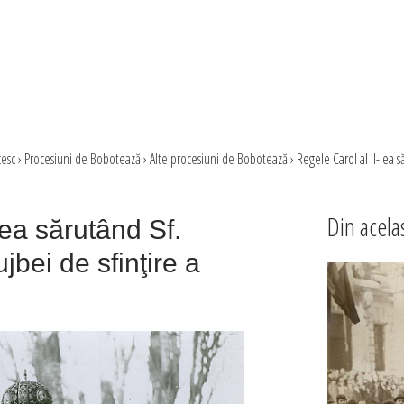
cesc
›
Procesiuni de Bobotează
›
Alte procesiuni de Bobotează
›
Regele Carol al II-lea s
Din acela
lea sărutând Sf.
jbei de sfinţire a