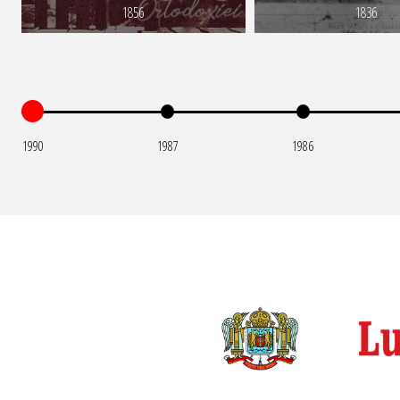
1856
1836
1990
1987
1986