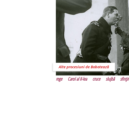
Alte procesiuni de Bobotează
rege
Carol al II-lea
cruce
slujbă
sfinţi