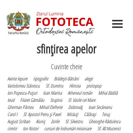
sfinţirea apelor
Cuvinte cheie
Axinte Iepure
tipografie
Brădeşti-Bătrâni
alege
Vartolomeu Stănescu
Sf. Dumitru
Hlincea
protopop
Ion Popescu-Puţuri
Ioan Marina
Atheneul român
Mihai Bădilă
Ieud
Filaret Gămălău
Stupina
Sf. Vasile cel Mare
Gherman Pântea
Mihail Elefterie
Dobrovăţ
Ioan Secăreanu
Carol I
Sf. Apostol Petru şi Pavel
Mirăuţi
Călăraşi
Teiuş
August Scriban
Aluniş
Zorile
Sf. Silvestru
Gheorghe Rădulescu
cimitir
Ion Nistor
cursuri de îndrumări misionare
Sf. 40 Mucenici