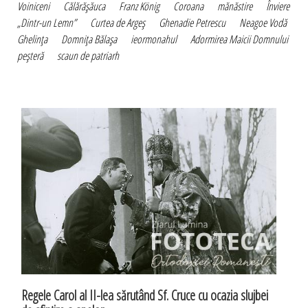
Voiniceni
Călărăşăuca
Franz König
Coroana
mănăstire
Înviere
„Dintr-un Lemn”
Curtea de Argeş
Ghenadie Petrescu
Neagoe Vodă
Ghelinţa
Domniţa Bălaşa
ieormonahul
Adormirea Maicii Domnului
peşteră
scaun de patriarh
Regele Carol al II-lea sărutând Sf. Cruce cu ocazia slujbei