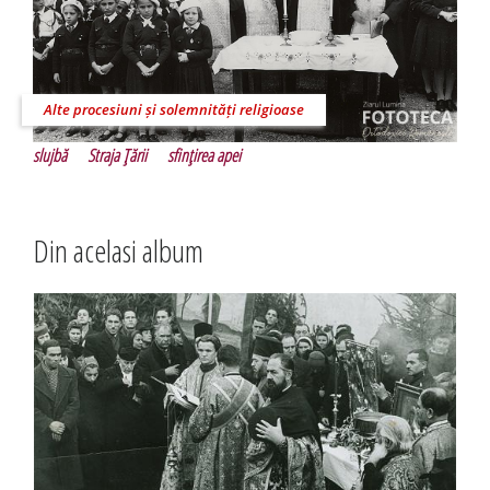
Alte procesiuni și solemnități religioase
slujbă
Straja Ţării
sfinţirea apei
Din acelasi album