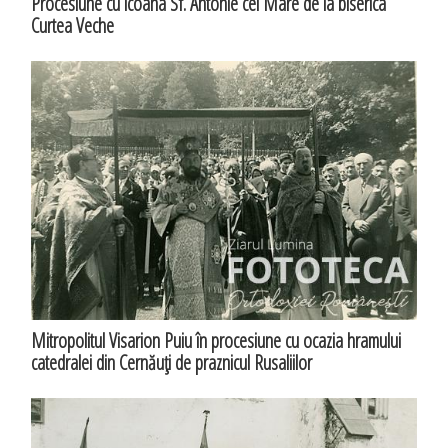
Procesiune cu icoana Sf. Antonie cel Mare de la biserica
Curtea Veche
Mitropolitul Visarion Puiu în procesiune cu ocazia hramului
catedralei din Cernăuţi de praznicul Rusaliilor