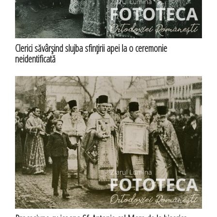
Clerici săvârşind slujba sfinţirii apei la o ceremonie
neidentificată