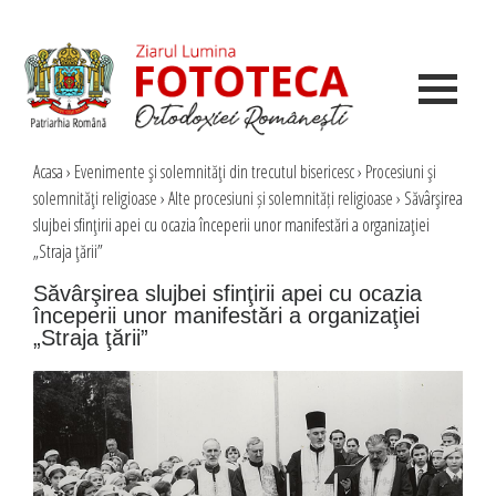
Acasa
›
Evenimente şi solemnităţi din trecutul bisericesc
›
Procesiuni şi
solemnităţi religioase
›
Alte procesiuni și solemnități religioase
›
Săvârşirea
slujbei sfinţirii apei cu ocazia începerii unor manifestări a organizaţiei
„Straja ţării”
Săvârşirea slujbei sfinţirii apei cu ocazia
începerii unor manifestări a organizaţiei
„Straja ţării”