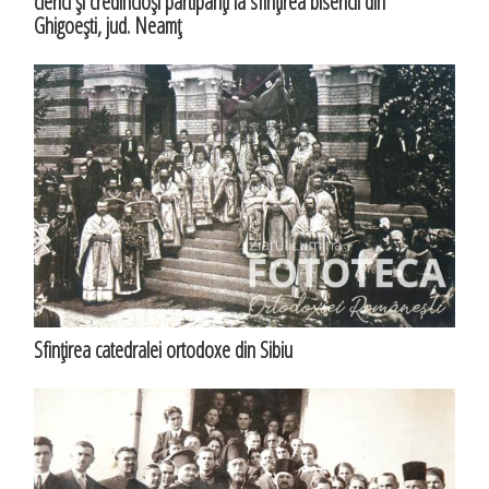
clerici şi credincioşi partipanţi la sfinţirea bisericii din
Ghigoeşti, jud. Neamţ
Sfinţirea catedralei ortodoxe din Sibiu