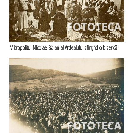
Mitropolitul Nicolae Bălan al Ardealului sfinţind o biserică