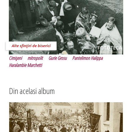
Alte sfinţiri de biserici
Cimişeni
mitropolit
Gurie Grosu
Pantelimon Halippa
Haralambie Marchetti
Din acelasi album