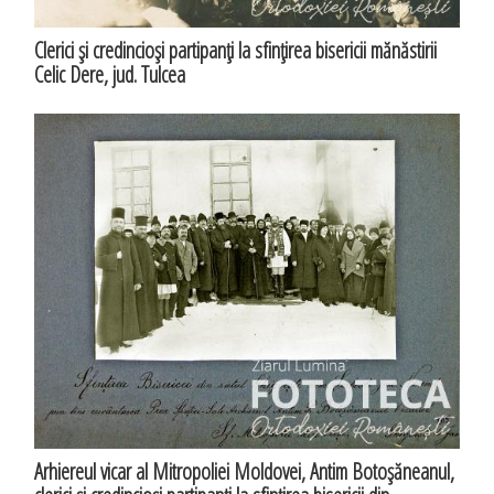
Clerici şi credincioşi partipanţi la sfinţirea bisericii mănăstirii
Celic Dere, jud. Tulcea
Arhiereul vicar al Mitropoliei Moldovei, Antim Botoşăneanul,