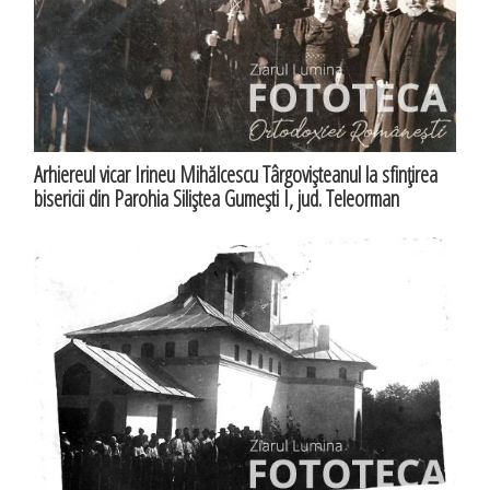
Arhiereul vicar Irineu Mihălcescu Târgovişteanul la sfinţirea
bisericii din Parohia Siliştea Gumeşti I, jud. Teleorman