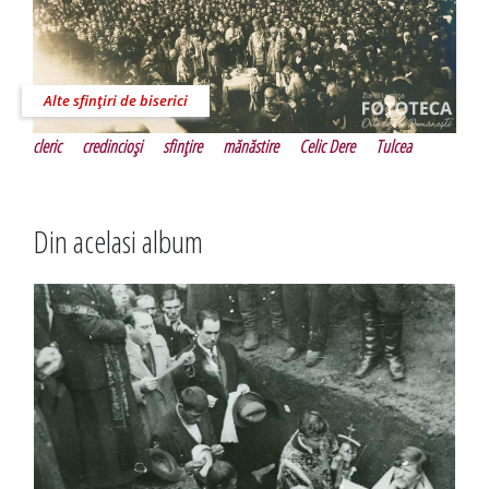
Alte sfinţiri de biserici
cleric
credincioşi
sfinţire
mănăstire
Celic Dere
Tulcea
Din acelasi album