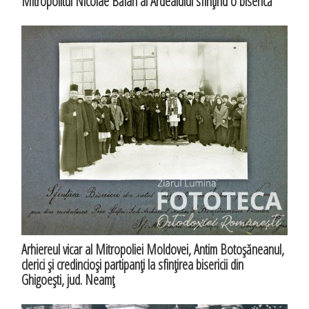
Mitropolitul Nicolae Bălan al Ardealului sfinţind o biserică
Arhiereul vicar al Mitropoliei Moldovei, Antim Botoşăneanul,
clerici şi credincioşi partipanţi la sfinţirea bisericii din
Ghigoeşti, jud. Neamţ