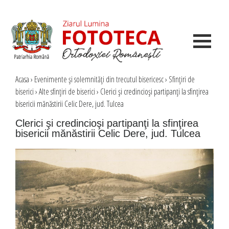
Acasa
›
Evenimente şi solemnităţi din trecutul bisericesc
›
Sfinţiri de
biserici
›
Alte sfinţiri de biserici
›
Clerici şi credincioşi partipanţi la sfinţirea
bisericii mănăstirii Celic Dere, jud. Tulcea
Clerici şi credincioşi partipanţi la sfinţirea
bisericii mănăstirii Celic Dere, jud. Tulcea