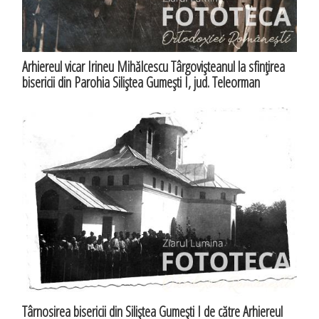
Arhiereul vicar Irineu Mihălcescu Târgovişteanul la sfinţirea
bisericii din Parohia Siliştea Gumeşti I, jud. Teleorman
Târnosirea bisericii din Siliştea Gumeşti I de către Arhiereul