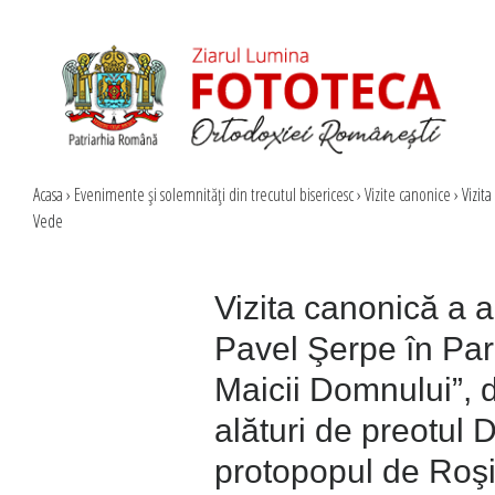
Acasa
›
Evenimente şi solemnităţi din trecutul bisericesc
›
Vizite canonice
›
Vizita
Vede
Vizita canonică a a
Pavel Şerpe în Pa
Maicii Domnului”, d
alături de preotul D
protopopul de Roşi