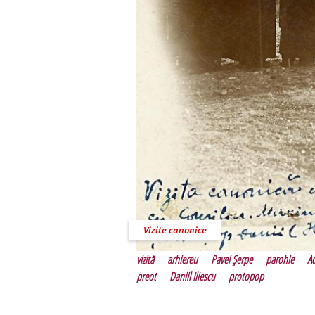
Vizite canonice
vizită
arhiereu
Pavel Şerpe
parohie
A
preot
Daniil Iliescu
protopop