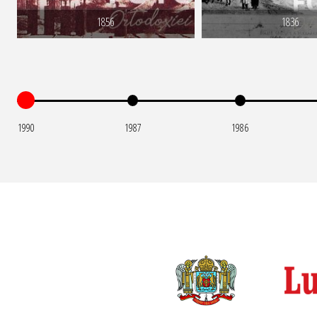
1856
1836
1990
1987
1986