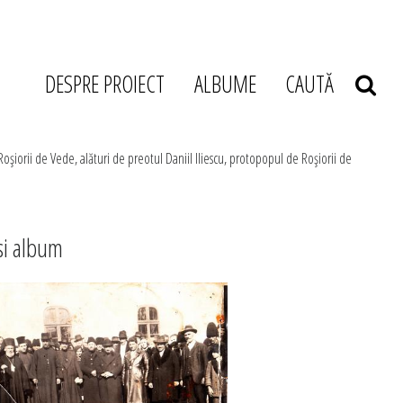
DESPRE PROIECT
ALBUME
CAUTĂ
oşiorii de Vede, alături de preotul Daniil Iliescu, protopopul de Roşiorii de
si album