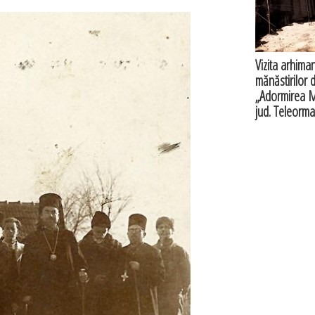
Vizita arhima
mănăstirilor 
„Adormirea Ma
jud. Teleorm