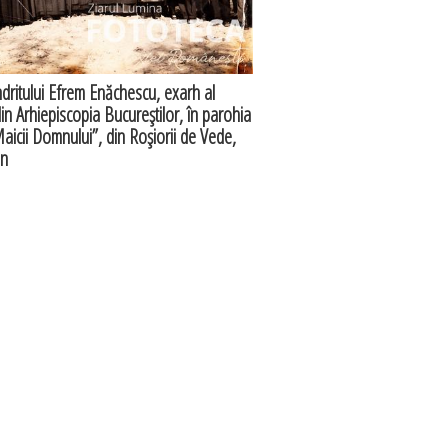
ndritului Efrem Enăchescu, exarh al
din Arhiepiscopia Bucureştilor, în parohia
icii Domnului”, din Roşiorii de Vede,
an