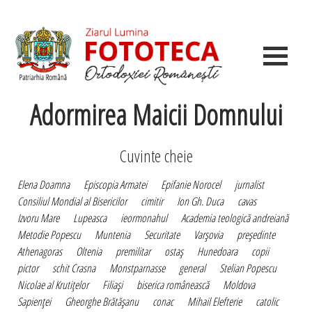
Adormirea Maicii Domnului
Cuvinte cheie
Elena Doamna
Episcopia Armatei
Epifanie Norocel
jurnalist
Consiliul Mondial al Bisericilor
cimitir
Ion Gh. Duca
cavas
Izvoru Mare
Lupeasca
ieormonahul
Academia teologică andreiană
Metodie Popescu
Muntenia
Securitate
Varşovia
preşedinte
Athenagoras
Oltenia
premilitar
ostaş
Hunedoara
copii
pictor
schit Crasna
Monstparnasse
general
Stelian Popescu
Nicolae al Krutiţelor
Filiaşi
biserica românească
Moldova
Sapienţei
Gheorghe Brătăşanu
conac
Mihail Elefterie
catolic