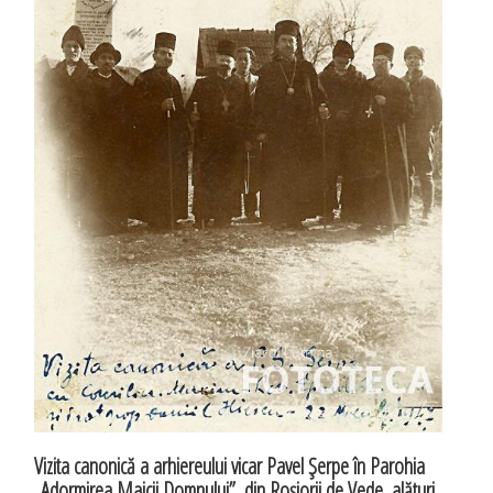
Vizita canonică a arhiereului vicar Pavel Şerpe în Parohia
„Adormirea Maicii Domnului”, din Roşiorii de Vede, alături