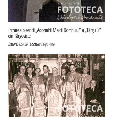
Intrarea bisericii „Adormirii Maicii Domnului” a „Târgului”
din Târgovişte
Datare:
anii 80
Locatie:
Târgoviște