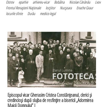
Ostrov
eparhie
arhiereu-vicar
Bobâlna
Nicolae Cănănău
Lvov
Frontul Renaşterii Naţionale
locţiitor
Nucşoara
Enache Graur
locurile sfinte
Durău
medico-legal
Episcopul vicar Gherasim Cristea Constănţeanul, clerici şi
credincioşi după slujba de resfinţire a bisericii „Adormirea
Maicii Domnului” I