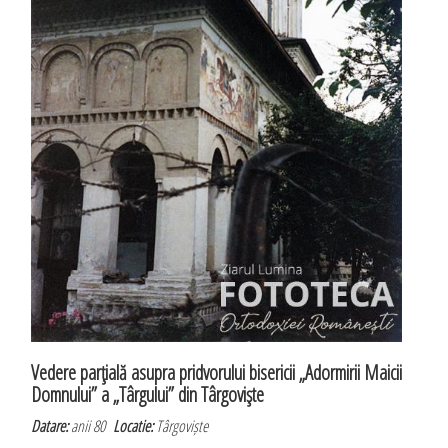
Vedere parţială asupra pridvorului bisericii „Adormirii Maicii
Domnului” a „Târgului” din Târgovişte
Datare:
anii 80
Locatie:
Târgoviște