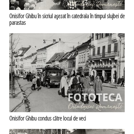
Onisifor Ghibu în sicriul aşezat în catedrala în timpul slujbei de
parastas
Onisifor Ghibu condus către locul de veci