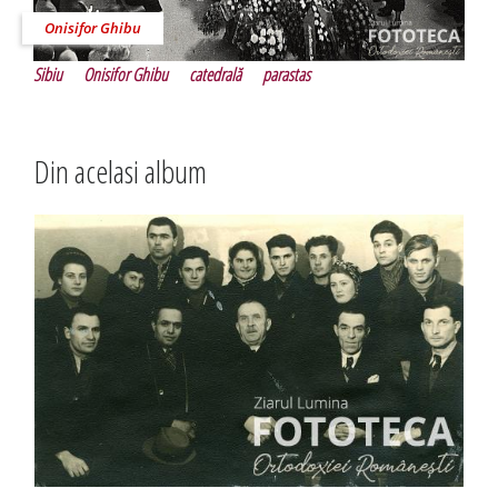
Onisifor Ghibu
Sibiu
Onisifor Ghibu
catedrală
parastas
Din acelasi album