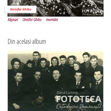
Onisifor Ghibu
Răşinari
Onisifor Ghibu
mormânt
Din acelasi album