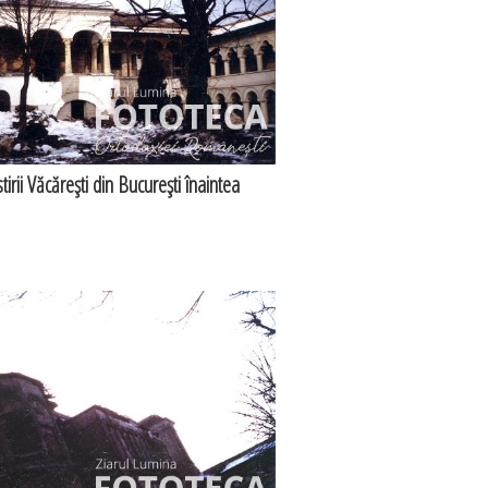
irii Văcăreşti din Bucureşti înaintea