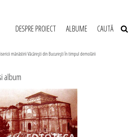
DESPRE PROIECT
ALBUME
CAUTĂ
isericii mănăstirii Văcăreşti din Bucureşti în timpul demolării
si album