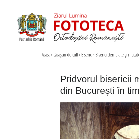
Acasa
›
Lăcaşuri de cult
›
Biserici
›
Biserici demolate şi mutat
Pridvorul bisericii 
din Bucureşti în ti