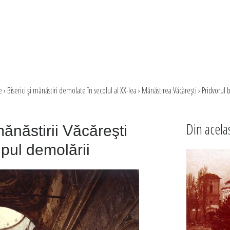
e
›
Biserici şi mănăstiri demolate în secolul al XX-lea
›
Mănăstirea Văcăreşti
›
Pridvorul b
Din acela
mănăstirii Văcăreşti
mpul demolării