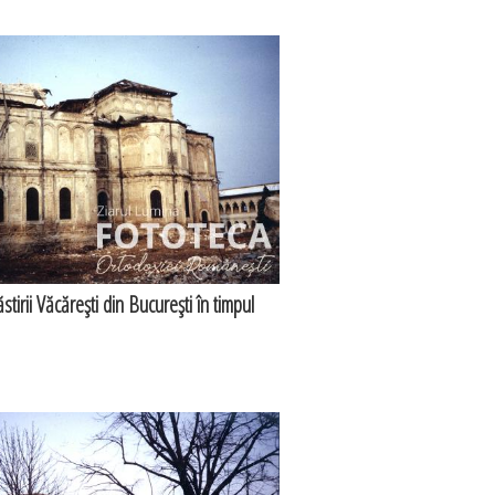
tirii Văcăreşti din Bucureşti în timpul