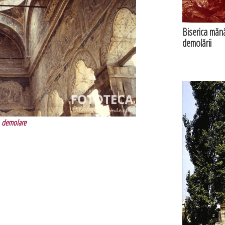
Biserica mănăs
demolării
demolare