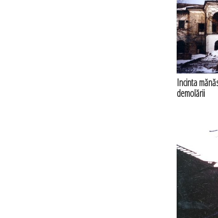
Incinta mănăst
demolării