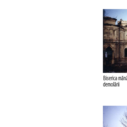
Biserica mănăs
demolării