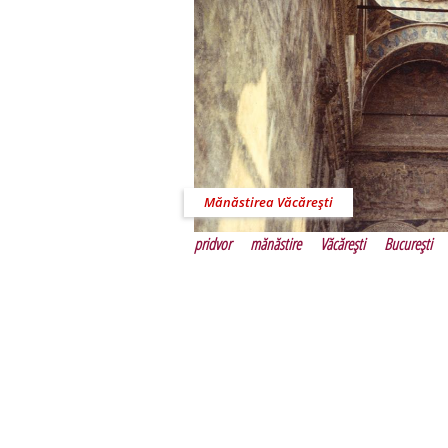
Mănăstirea Văcăreşti
pridvor
mănăstire
Văcăreşti
Bucureşti