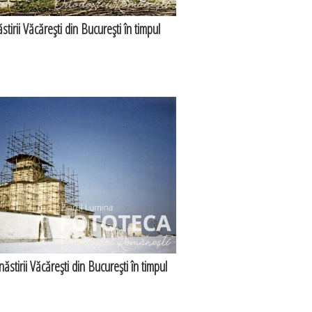
tirii Văcăreşti din Bucureşti în timpul
ăstirii Văcăreşti din Bucureşti în timpul