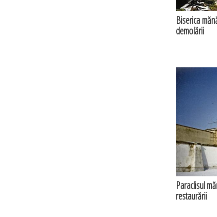
Biserica mănăs
demolării
Paraclisul măn
restaurării